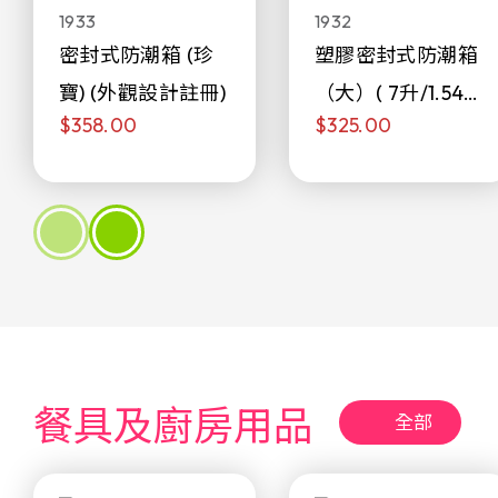
1933
1932
密封式防潮箱 (珍
塑膠密封式防潮箱
寶) (外觀設計註冊)
（大）( 7升/1.54加
$358.00
$325.00
侖)
餐具及廚房用品
全部