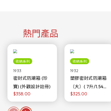
熱門產品
收納系列
收納系列
1933
1932
密封式防潮箱 (珍
塑膠密封式防潮箱
寶) (外觀設計註冊)
（大）( 7升/1.54加
$358.00
$325.00
侖)