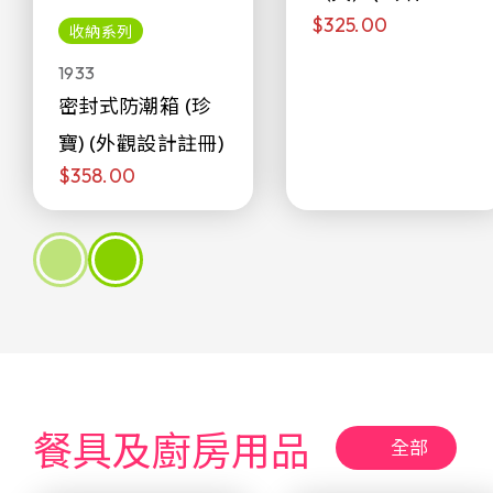
$325.00
侖)
收納系列
1933
密封式防潮箱 (珍
寶) (外觀設計註冊)
$358.00
餐具及廚房用品
全部