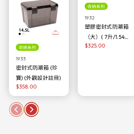
收納系列
1932
塑膠密封式防潮箱
（大）( 7升/1.54加
$325.00
侖)
收納系列
1933
密封式防潮箱 (珍
寶) (外觀設計註冊)
$358.00