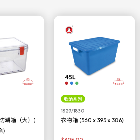
收納系列
1829/1830
防潮箱（大）(
衣物箱 (560 x 395 x 306)
侖)
$305.00