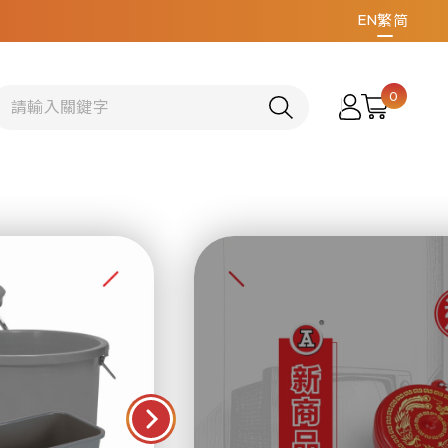
EN
繁
简
0