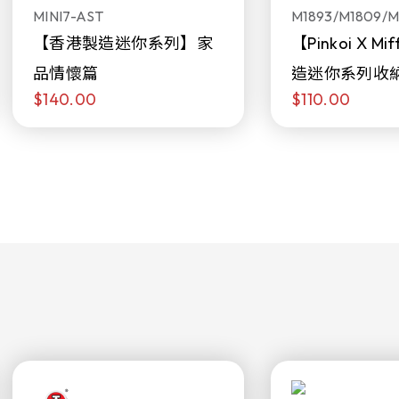
MINI7-AST
M1893/M1809/M
【香港製造迷你系列】家
【Pinkoi X M
品情懷篇
造迷你系列收
$140.00
$110.00
日限定發售)