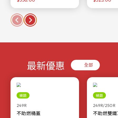
最新優惠
全部
桶類
桶類
249R
249R/250R
不助燃桶蓋
不助燃雙鐵