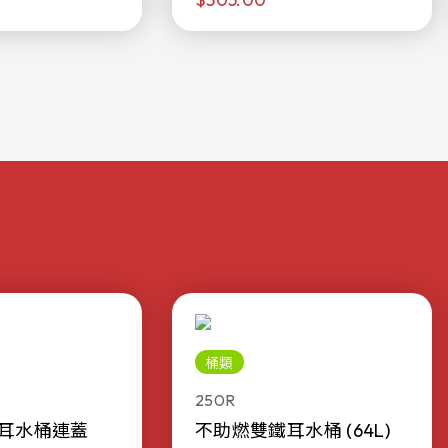
桶類
250R
耳水桶連蓋
不助燃雙鐵耳水桶 (64L)