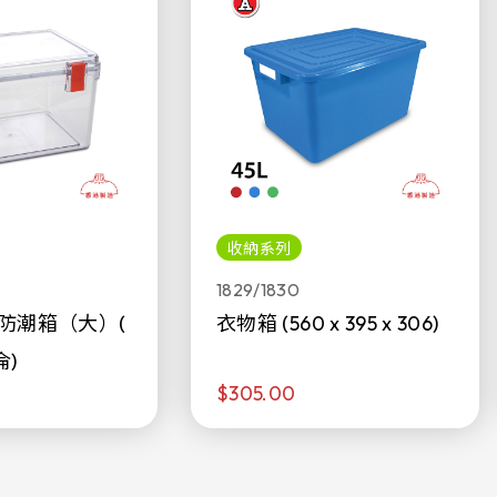
收納系列
1829/1830
防潮箱（大）(
衣物箱 (560 x 395 x 306)
侖)
$305.00