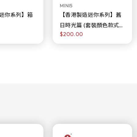
MINI5
迷你系列】箱
【香港製造迷你系列】舊
日時光篇 (套裝顏色款式隨
$200.00
機販售)