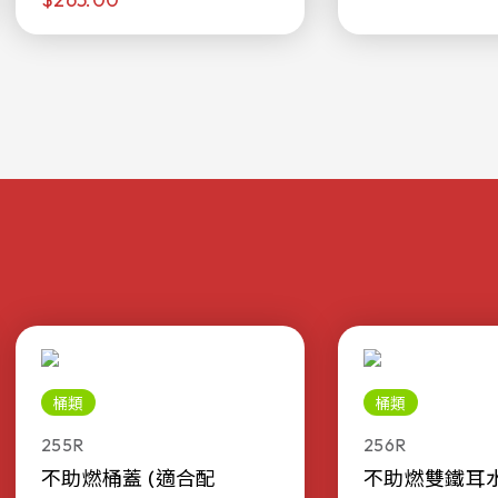
桶類
桶類
255R
256R
不助燃桶蓋 (適合配
不助燃雙鐵耳水桶 