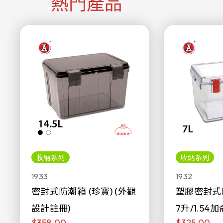
熱門產品
收納系列
收納系列
1933
1932
密封式防潮箱 (珍寶) (外觀
塑膠密封式
設計註冊)
7升/1.54加
$358.00
$325.00