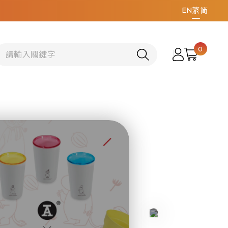
EN
繁
简
0