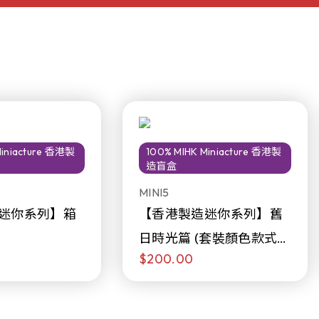
Miniacture 香港製
100% MIHK Miniacture 香港製
造盲盒
MINI5
迷你系列】箱
【香港製造迷你系列】舊
日時光篇 (套裝顏色款式隨
$200.00
機販售)