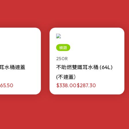
桶類
250R
耳水桶連蓋
不助燃雙鐵耳水桶 (64L)
(不連蓋）
65.50
$338.00
$287.30