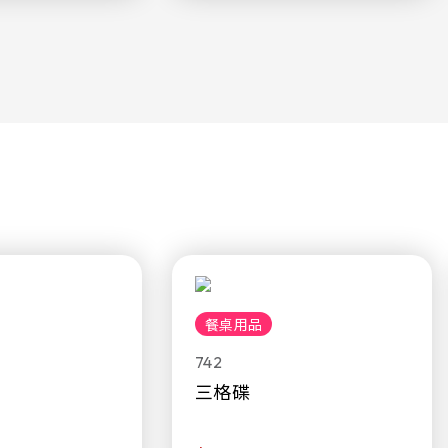
餐桌用品
742
三格碟