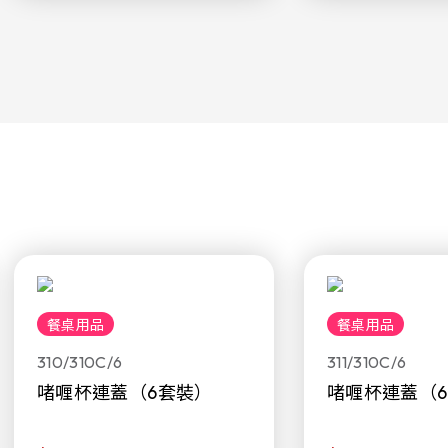
餐桌用品
餐桌用品
310/310C/6
311/310C/6
啫喱杯連蓋（6套裝）
啫喱杯連蓋（