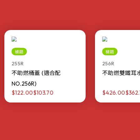
桶類
桶類
255R
256R
不助燃桶蓋 (適合配
不助燃雙鐵耳水桶 
NO.256R)
$122.00
$103.70
$426.00
$362.