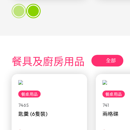
餐具及廚房用品
全部
餐桌用品
餐桌用品
746S
741
匙羹 (6隻裝)
兩格碟