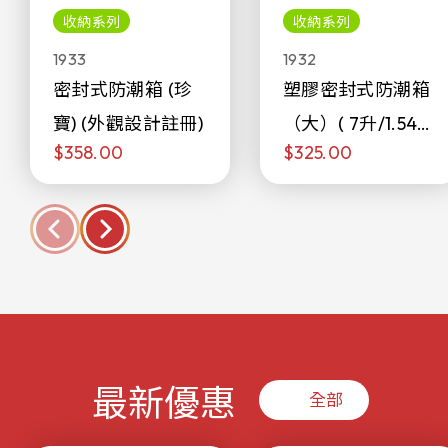
收納系列
收納系列
1933
1932
密封式防潮箱 (珍
塑膠密封式防潮箱
寶) (外觀設計註冊)
（大）( 7升/1.54加
$358.00
$325.00
侖)
最新優惠
全部