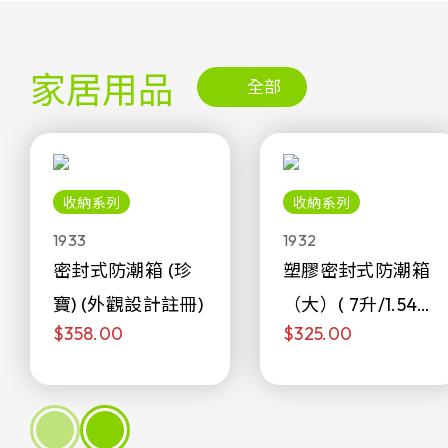
家居用品
全部
收納系列
收納系列
1933
1932
密封式防潮箱 (珍
塑膠密封式防潮箱
寶) (外觀設計註冊)
（大）( 7升/1.54加
$358.00
$325.00
侖)